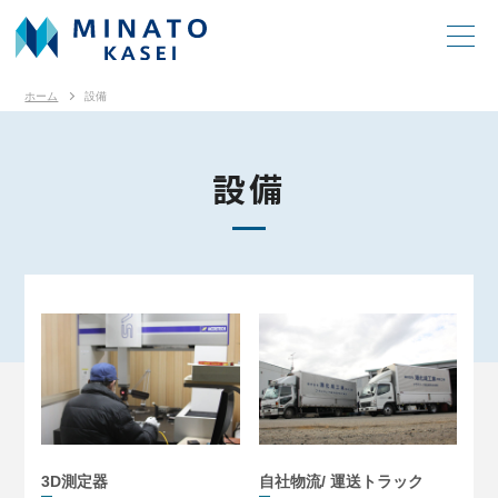
ホーム
設備
設備
3D測定器
自社物流/ 運送トラック